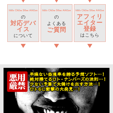
アフィリ
の
の
エイター
対応デバ
よくある
登録
イス
ご質問
はこちら
について