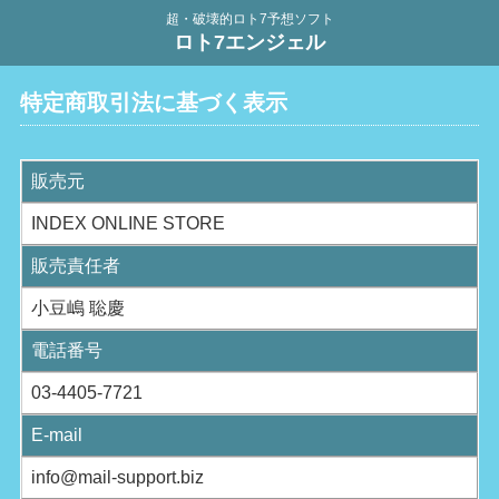
超・破壊的ロト7予想ソフト
ロト7エンジェル
特定商取引法に基づく表示
販売元
INDEX ONLINE STORE
販売責任者
小豆嶋 聡慶
電話番号
03-4405-7721
E-mail
info@mail-support.biz