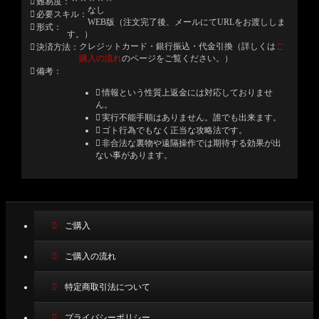
難易度
なし
必要スキル
WEB版（注文完了後、メールにてURLをお渡ししま
形式
す。）
クレジットカード・銀行振込・代金引換（詳しくは
ご
決済方法
購入の流れ
のページをご覧ください。）
備考
情報という性質上返金には対応しておりませ
ん。
実行不能手順はありません。誰でも出来ます。
ゴト行為でもなく正当な攻略法です。
非合法な裏物や遠隔操作では期待する効果が出
ない事があります。
ご購入
ご購入の流れ
特定商取引法について
プライバシーポリシー