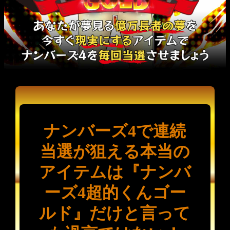
ナンバーズ4で連続
当選が狙える本当の
アイテムは『ナンバ
ーズ4超的くんゴー
ルド』だけと言って