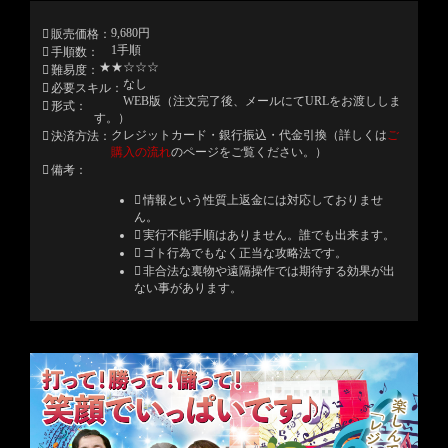
9,680円
販売価格
1手順
手順数
★★☆☆☆
難易度
なし
必要スキル
WEB版（注文完了後、メールにてURLをお渡ししま
形式
す。）
クレジットカード・銀行振込・代金引換（詳しくは
ご
決済方法
購入の流れ
のページをご覧ください。）
備考
情報という性質上返金には対応しておりませ
ん。
実行不能手順はありません。誰でも出来ます。
ゴト行為でもなく正当な攻略法です。
非合法な裏物や遠隔操作では期待する効果が出
ない事があります。