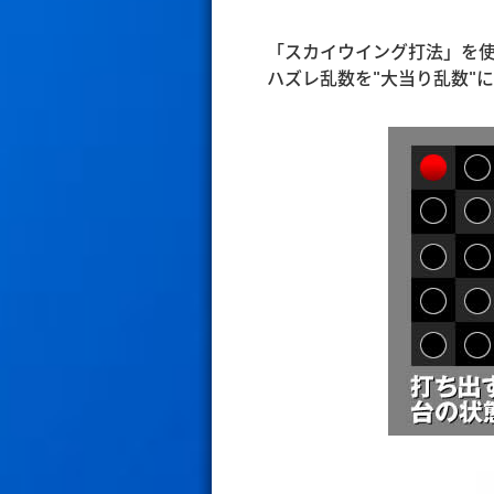
「スカイウイング打法」を
ハズレ乱数を"大当り乱数"