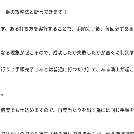
年一番の攻略法と断言できます！
です。ある打ち方を実行することで、手順完了後、毎回必ずある
異なる現象が起こるので、成功したか失敗したかが直ぐに判別す
を行う→手順完了→あとは普通に打つだけ】で、ある演出が起
す。
き何度でも仕込めますので、再度当たりを出す為には同じ手順
タではないので永久連荘させる事はできませんが、例え数連で